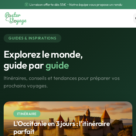
Livraison offerte dès 55€
• Notre équipe vous propose un rendu
Créer mon souvenir
Polarsteps
GUIDES & INSPIRATIONS
Explorez le monde,
guide par
guide
Itinéraires, conseils et tendances pour préparer vos
prochains voyages.
ITINÉRAIRE
L'Occitanie en 3 jours : l'itinéraire
parfait
🌍
Road Trip et Pays
🌆
Les villes