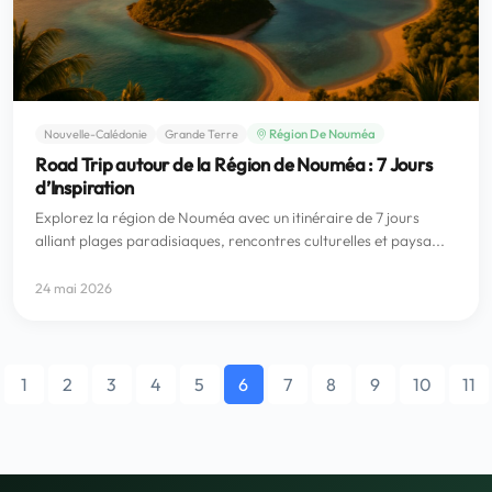
Région De Nouméa
Nouvelle-Calédonie
Grande Terre
Road Trip autour de la Région de Nouméa : 7 Jours
d’Inspiration
Explorez la région de Nouméa avec un itinéraire de 7 jours
alliant plages paradisiaques, rencontres culturelles et paysa...
24 mai 2026
1
2
3
4
5
6
7
8
9
10
11