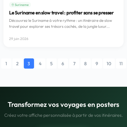
Suriname
Le Suriname en slow travel : profiter sans se presser
Découvrez le Suriname à votre rythme : un itinéraire de slow
travel pour explorer ses trésors cachés, de la jungle luxur...
29 juin 2026
1
2
3
4
5
6
7
8
9
10
11
Transformez vos voyages en posters
Créez votre affiche personnalisée à partir de vos itinéraires.