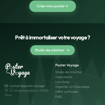
Créer mon poster
Prêt à immortaliser votre voyage ?
Studio de création
Poster Voyage
Studio de création
Inspirations
Les styles
contact@poster.voyage
Importer un Polarsteps
10 rue de Penthièvre, 75008
Offrir un Poster
Paris
FAQ