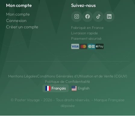
Mon compte
Suivez-nous
Mon compte
Connexion
Créer un compte
Fabriqué en France
Livraison rapide
Paiement sécurisé
Mentions Légales
Conditions Générales d'Utilisation et de Vente (CGUV)
Politique de Confidentialité
Français
English
© Poster Voyage - 2026 - Tous droits réservés. - Marque Française
déposée