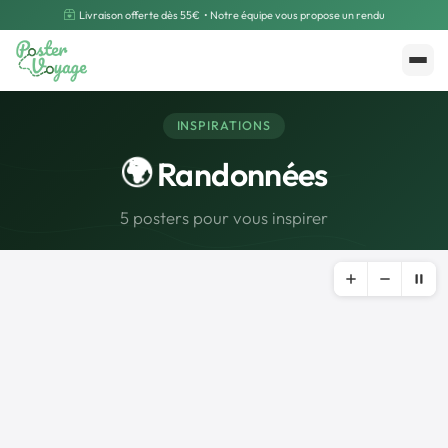
Livraison offerte dès 55€
• Notre équipe vous propose un rendu
Créer mon souvenir
Polarsteps
INSPIRATIONS
🌍
Randonnées
5 posters pour vous inspirer
🌍
Road Trip et Pays
🌆
Les villes