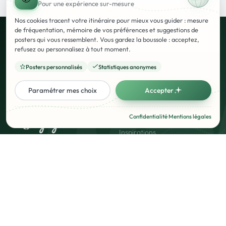
Pour une expérience
sur-mesure
Nos cookies tracent votre itinéraire pour mieux vous guider : mesure
de fréquentation, mémoire de vos préférences et suggestions de
posters qui vous ressemblent. Vous gardez la boussole : acceptez,
Prêt à immortaliser votre voyage ?
refusez ou personnalisez à tout moment.
Créer ce
poster
Posters personnalisés
Statistiques anonymes
Studio de création
Paramétrer mes choix
Accepter
Poster Voyage
Confidentialité
·
Mentions légales
Studio de création
Inspirations
Les styles
contact@poster.voyage
Importer un Polarsteps
10 rue de Penthièvre, 75008
Offrir un Poster
Paris
FAQ
Mon compte
Suivez-nous
Mon compte