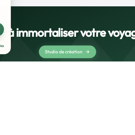
t à immortaliser votre voya
les
Studio de création
Poster Voyage
Mon compte
Studio de création
Mon compte
Inspirations
Connexion
Les styles
Créer un compte
Importer un Polarsteps
Offrir un Poster
FAQ