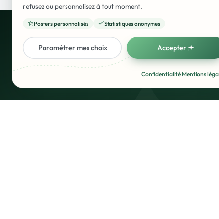
refusez ou personnalisez à tout moment.
Posters personnalisés
Statistiques anonymes
Prê
Paramétrer mes choix
Accepter
Créer ce
poster
Confidentialité
·
Mentions léga
contact@poster.voyage
10 rue de Penthièvre, 75008 Paris