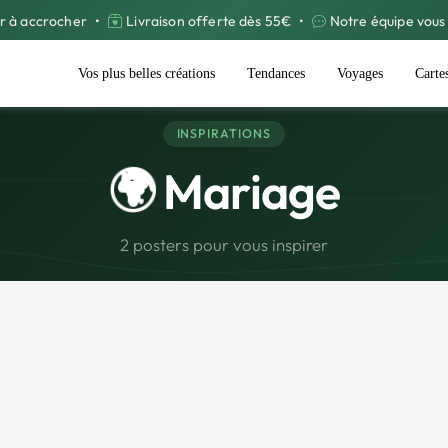
r à accrocher
•
Livraison offerte dès 55€
•
Notre équipe vous 
Vos plus belles créations
Tendances
Voyages
Carte
INSPIRATIONS
🌍
Mariage
2 posters pour vous inspirer