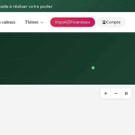
aide à réaliser votre poster
Import
Polarsteps
Compte
s cadeaux
Thèmes