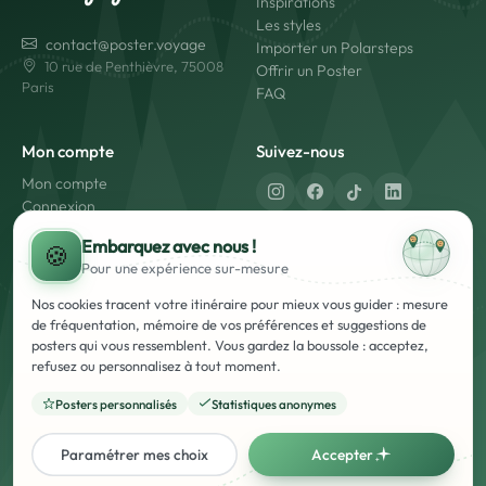
Inspirations
Les styles
contact@poster.voyage
Importer un Polarsteps
10 rue de Penthièvre, 75008
Offrir un Poster
Paris
FAQ
Mon compte
Suivez-nous
Mon compte
Connexion
Créer un compte
Fabriqué en France
Embarquez avec nous !
🍪
Livraison rapide
Pour une expérience
sur-mesure
Paiement sécurisé
Nos cookies tracent votre itinéraire pour mieux vous guider : mesure
de fréquentation, mémoire de vos préférences et suggestions de
posters qui vous ressemblent. Vous gardez la boussole : acceptez,
refusez ou personnalisez à tout moment.
Posters personnalisés
Statistiques anonymes
Mentions Légales
Conditions Générales d'Utilisation et de Vente (CGUV)
Politique de Confidentialité
Français
English
Paramétrer mes choix
Accepter