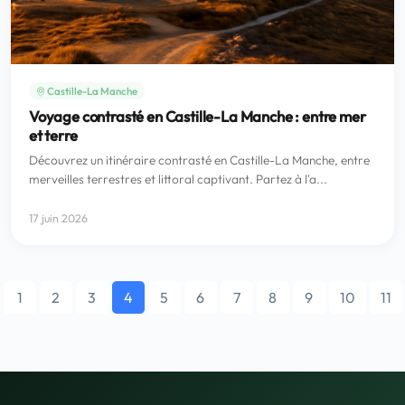
Castille-La Manche
Voyage contrasté en Castille-La Manche : entre mer
et terre
Découvrez un itinéraire contrasté en Castille-La Manche, entre
merveilles terrestres et littoral captivant. Partez à l'a...
17 juin 2026
1
2
3
4
5
6
7
8
9
10
11