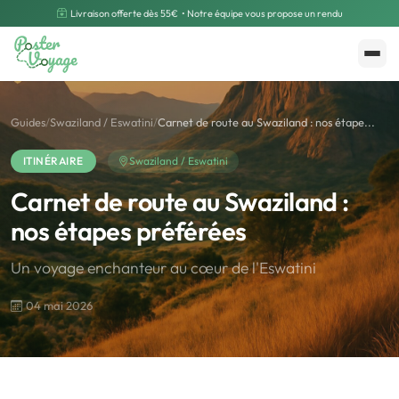
Livraison offerte dès 55€
• Notre équipe vous propose un rendu
Créer mon souvenir
Polarsteps
Guides
/
Swaziland / Eswatini
/
Carnet de route au Swaziland : nos étape...
ITINÉRAIRE
Swaziland / Eswatini
Carnet de route au Swaziland :
nos étapes préférées
Un voyage enchanteur au cœur de l'Eswatini
04 mai 2026
🌍
Road Trip et Pays
🌆
Les villes