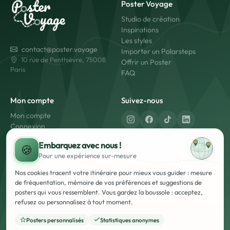
Poster Voyage
Studio de création
Inspirations
Les styles
contact@poster.voyage
Importer un Polarsteps
10 rue de Penthièvre, 75008
Offrir un Poster
Paris
FAQ
Mon compte
Suivez-nous
Mon compte
Connexion
Créer un compte
Fabriqué en France
Embarquez avec nous !
🍪
Livraison rapide
Pour une expérience
sur-mesure
Paiement sécurisé
Nos cookies tracent votre itinéraire pour mieux vous guider : mesure
de fréquentation, mémoire de vos préférences et suggestions de
posters qui vous ressemblent. Vous gardez la boussole : acceptez,
refusez ou personnalisez à tout moment.
Posters personnalisés
Statistiques anonymes
Mentions Légales
Conditions Générales d'Utilisation et de Vente (CGUV)