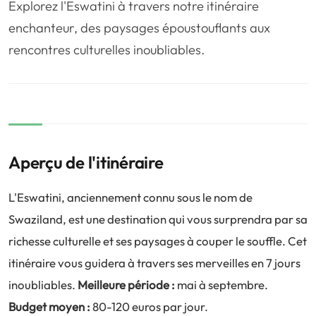
Explorez l'Eswatini à travers notre itinéraire
❤️
Voyage de noce
🥾
Randonnées
enchanteur, des paysages époustouflants aux
🏃‍♂️
Marathon / Trail
💍
Mariage
rencontres culturelles inoubliables.
🚢
Croisière
🎢
Parc d'attraction
Aperçu de l'itinéraire
L'Eswatini, anciennement connu sous le nom de
Swaziland, est une destination qui vous surprendra par sa
richesse culturelle et ses paysages à couper le souffle. Cet
itinéraire vous guidera à travers ses merveilles en 7 jours
inoubliables.
Meilleure période :
mai à septembre.
Budget moyen :
80-120 euros par jour.