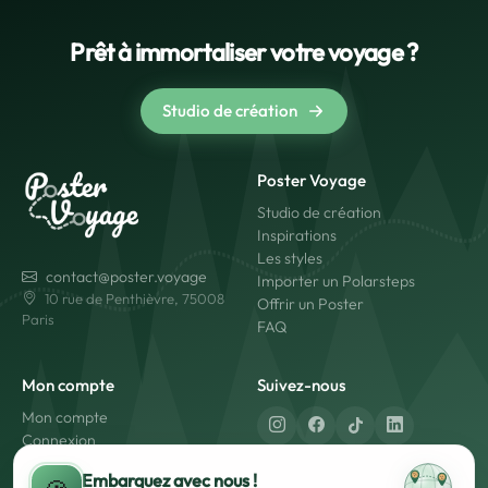
Prêt à immortaliser votre voyage ?
Studio de création
Poster Voyage
Studio de création
Inspirations
Les styles
contact@poster.voyage
Importer un Polarsteps
10 rue de Penthièvre, 75008
Offrir un Poster
Paris
FAQ
Mon compte
Suivez-nous
Mon compte
Connexion
Créer un compte
Fabriqué en France
Embarquez avec nous !
Livraison rapide