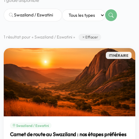
1 guide disponible
❤️
Voyage de noce
🥾
Randonnées
🏃‍♂️
Marathon / Trail
💍
Mariage
🚢
Croisière
🎢
Parc d'attraction
1 résultat pour « Swaziland / Eswatini »
Effacer
ITINÉRAIRE
Swaziland / Eswatini
Carnet de route au Swaziland : nos étapes préférées