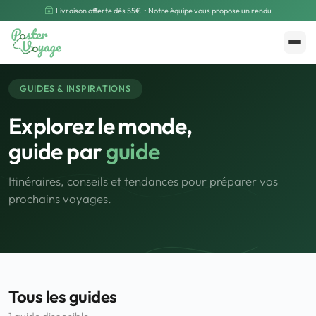
Livraison offerte dès 55€
• Notre équipe vous propose un rendu
Créer mon souvenir
Polarsteps
GUIDES & INSPIRATIONS
Explorez le monde,
guide par
guide
Itinéraires, conseils et tendances pour préparer vos
prochains voyages.
Tous les guides
🌍
Road Trip et Pays
🌆
Les villes