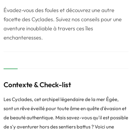
❤️
Voyage de noce
🥾
Randonnées
Évadez-vous des foules et découvrez une autre
🏃‍♂️
Marathon / Trail
💍
Mariage
facette des Cyclades. Suivez nos conseils pour une
aventure inoubliable à travers ces îles
🚢
Croisière
🎢
Parc d'attraction
enchanteresses.
Contexte & Check-list
Les Cyclades, cet archipel légendaire de la mer Égée,
sont un rêve éveillé pour toute âme en quête d'évasion et
de beauté authentique. Mais savez-vous qu'il est possible
de s'y aventurer hors des sentiers battus ? Voici une