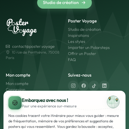
Studio de création
Poster Voyage
Studio de création
Inspirations
Les styles
contact@poster.voyage
Importer un Polarsteps
10 rue de Penthièvre, 75008
Offrir un Poster
Paris
FAQ
Mon compte
Suivez-nous
Mon compte
Connexion
Créer un compte
Fabriqué en France
Embarquez avec nous !
🍪
Livraison rapide
Pour une expérience
sur-mesure
Paiement sécurisé
Nos cookies tracent votre itinéraire pour mieux vous guider : mesure
de fréquentation, mémoire de vos préférences et suggestions de
posters qui vous ressemblent. Vous gardez la boussole : acceptez,