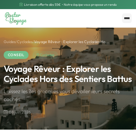
Livraison offerte dès 55€
• Notre équipe vous propose un rendu
Créer mon souvenir
Polarsteps
Guides
/
Cyclades
/
Voyage Rêveur : Explorer les Cyclades Ho...
CONSEIL
Cyclades
Voyage Rêveur : Explorer les
Cyclades Hors des Sentiers Battus
Laissez les îles grecques vous dévoiler leurs secrets
cachés.
08 juin 2026
🌍
Road Trip et Pays
🌆
Les villes