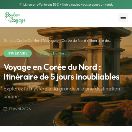
Livraison offerte dès 55€
• Notre équipe vous propose un rendu
Créer mon souvenir
Polarsteps
Guides
/
Corée Du Nord
/
Voyage en Corée du Nord : Itinéraire de...
ITINÉRAIRE
Corée Du Nord
Voyage en Corée du Nord :
Itinéraire de 5 jours inoubliables
Explorez le mystère et la grandeur d'une destination
unique
17 avril 2026
🌍
Road Trip et Pays
🌆
Les villes