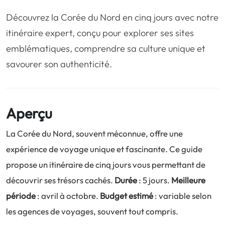
❤️
Voyage de noce
🥾
Randonnées
Découvrez la Corée du Nord en cinq jours avec notre
🏃‍♂️
Marathon / Trail
💍
Mariage
itinéraire expert, conçu pour explorer ses sites
emblématiques, comprendre sa culture unique et
🚢
Croisière
🎢
Parc d'attraction
savourer son authenticité.
Aperçu
La Corée du Nord, souvent méconnue, offre une
expérience de voyage unique et fascinante. Ce guide
propose un itinéraire de cinq jours vous permettant de
découvrir ses trésors cachés.
Durée
: 5 jours.
Meilleure
période
: avril à octobre.
Budget estimé
: variable selon
les agences de voyages, souvent tout compris.