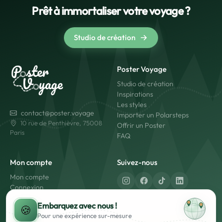
Prêt à immortaliser votre voyage ?
Studio de création
Poster Voyage
Studio de création
Inspirations
Les styles
contact@poster.voyage
Importer un Polarsteps
10 rue de Penthièvre, 75008
Offrir un Poster
Paris
FAQ
Mon compte
Suivez-nous
Mon compte
Connexion
Créer un compte
Fabriqué en France
Embarquez avec nous !
🍪
Livraison rapide
Pour une expérience
sur-mesure
Paiement sécurisé