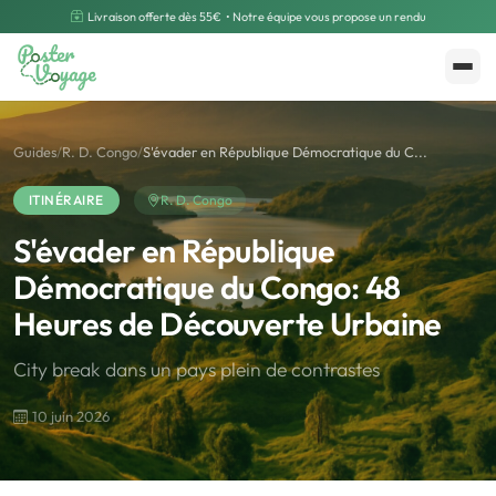
Livraison offerte dès 55€
• Notre équipe vous propose un rendu
Créer mon souvenir
Polarsteps
Guides
/
R. D. Congo
/
S'évader en République Démocratique du C...
ITINÉRAIRE
R. D. Congo
S'évader en République
Démocratique du Congo: 48
Heures de Découverte Urbaine
City break dans un pays plein de contrastes
10 juin 2026
🌍
Road Trip et Pays
🌆
Les villes