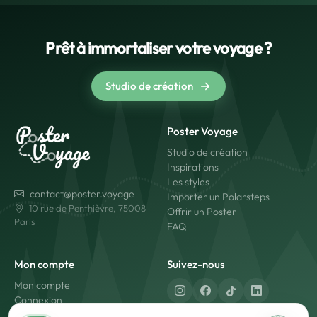
Prêt à immortaliser votre voyage ?
Studio de création
Poster Voyage
Studio de création
Inspirations
Les styles
contact@poster.voyage
Importer un Polarsteps
10 rue de Penthièvre, 75008
Offrir un Poster
Paris
FAQ
Mon compte
Suivez-nous
Mon compte
Connexion
Créer un compte
Fabriqué en France