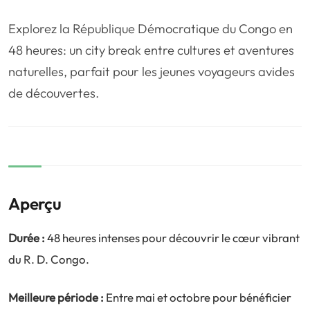
❤️
Voyage de noce
🥾
Randonnées
Explorez la République Démocratique du Congo en
🏃‍♂️
Marathon / Trail
💍
Mariage
48 heures: un city break entre cultures et aventures
🚢
Croisière
🎢
Parc d'attraction
naturelles, parfait pour les jeunes voyageurs avides
de découvertes.
Aperçu
Durée :
48 heures intenses pour découvrir le cœur vibrant
du R. D. Congo.
Meilleure période :
Entre mai et octobre pour bénéficier