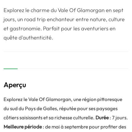
❤️
Voyage de noce
🥾
Randonnées
Explorez le charme du Vale Of Glamorgan en sept
🏃‍♂️
Marathon / Trail
💍
Mariage
jours, un road trip enchanteur entre nature, culture
et gastronomie. Parfait pour les aventuriers en
🚢
Croisière
🎢
Parc d'attraction
quête d'authenticité.
Aperçu
Explorez le Vale Of Glamorgan, une région pittoresque
du sud du Pays de Galles, réputée pour ses paysages
côtiers saisissants et sa richesse culturelle.
Durée
: 7 jours.
Meilleure période
: de mai à septembre pour profiter des