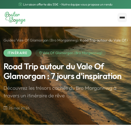
Livraison offerte dès 55€
• Notre équipe vous propose un rendu
Créer mon souvenir
Polarsteps
Guides
/
Vale Of Glamorgan (Bro Morgannwg)
/
Road Trip autour du Vale Of Gl
ITINÉRAIRE
Vale Of Glamorgan (Bro Morgannwg)
Road Trip autour du Vale Of
Glamorgan : 7 jours d'inspiration
Découvrez les trésors cachés du Bro Morgannwg à
travers un itinéraire de rêve
26 mai 2026
🌍
Road Trip et Pays
🌆
Les villes