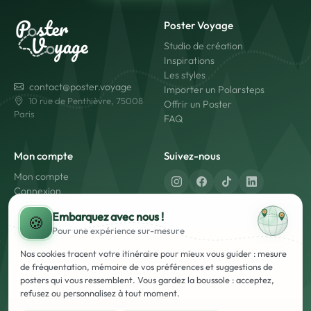
Poster Voyage
Studio de création
Inspirations
Les styles
contact@poster.voyage
Importer un Polarsteps
10 rue de Penthièvre, 75008
Offrir un Poster
Paris
FAQ
Mon compte
Suivez-nous
Mon compte
Connexion
Créer un compte
Fabriqué en France
Embarquez avec nous !
🍪
Livraison rapide
Pour une expérience
sur-mesure
Paiement sécurisé
Nos cookies tracent votre itinéraire pour mieux vous guider : mesure
de fréquentation, mémoire de vos préférences et suggestions de
posters qui vous ressemblent. Vous gardez la boussole : acceptez,
refusez ou personnalisez à tout moment.