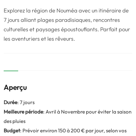
❤️
Voyage de noce
🥾
Randonnées
Explorez la région de Nouméa avec un itinéraire de
🏃‍♂️
Marathon / Trail
💍
Mariage
7 jours alliant plages paradisiaques, rencontres
culturelles et paysages époustouflants. Parfait pour
🚢
Croisière
🎢
Parc d'attraction
les aventuriers et les rêveurs.
Aperçu
Durée
: 7 jours
Meilleure période
: Avril à Novembre pour éviter la saison
des pluies
Budget
: Prévoir environ 150 à 200 € par jour, selon vos