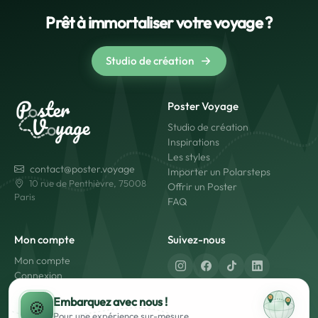
Prêt à immortaliser votre voyage ?
Studio de création
Poster Voyage
Studio de création
Inspirations
Les styles
contact@poster.voyage
Importer un Polarsteps
10 rue de Penthièvre, 75008
Offrir un Poster
Paris
FAQ
Mon compte
Suivez-nous
Mon compte
Connexion
Créer un compte
Fabriqué en France
Embarquez avec nous !
🍪
Livraison rapide
Pour une expérience
sur-mesure
Paiement sécurisé