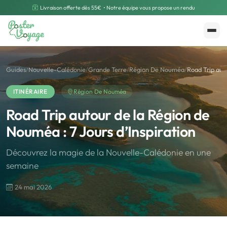
Livraison offerte dès 55€
• Notre équipe vous propose un rendu
Créer mon souvenir
Polarsteps
Guides
/
Nouvelle-Calédonie
/
Grande Terre
/
Région De Nouméa
/
Road Trip aut
ITINÉRAIRE
Région De Nouméa
Road Trip autour de la Région de
Nouméa : 7 Jours d’Inspiration
Découvrez la magie de la Nouvelle-Calédonie en une
semaine
24 mai 2026
🌍
Road Trip et Pays
🌆
Les villes