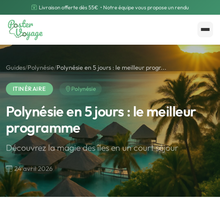
Livraison offerte dès 55€
• Notre équipe vous propose un rendu
Créer mon souvenir
Polarsteps
Guides
/
Polynésie
/
Polynésie en 5 jours : le meilleur progr...
ITINÉRAIRE
Polynésie
Polynésie en 5 jours : le meilleur
programme
Découvrez la magie des îles en un court séjour
24 avril 2026
🌍
Road Trip et Pays
🌆
Les villes