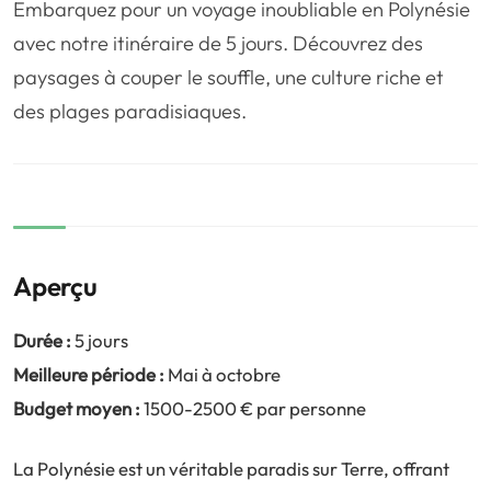
Embarquez pour un voyage inoubliable en Polynésie
❤️
Voyage de noce
🥾
Randonnées
avec notre itinéraire de 5 jours. Découvrez des
🏃‍♂️
Marathon / Trail
💍
Mariage
paysages à couper le souffle, une culture riche et
🚢
Croisière
🎢
Parc d'attraction
des plages paradisiaques.
Aperçu
Durée :
5 jours
Meilleure période :
Mai à octobre
Budget moyen :
1500-2500 € par personne
La Polynésie est un véritable paradis sur Terre, offrant