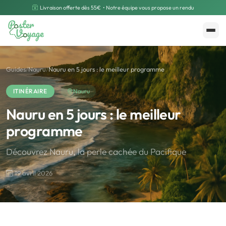
Livraison offerte dès 55€
• Notre équipe vous propose un rendu
Créer mon souvenir
Polarsteps
Guides
/
Nauru
/
Nauru en 5 jours : le meilleur programme
ITINÉRAIRE
Nauru
Nauru en 5 jours : le meilleur
programme
Découvrez Nauru, la perle cachée du Pacifique
19 avril 2026
🌍
Road Trip et Pays
🌆
Les villes