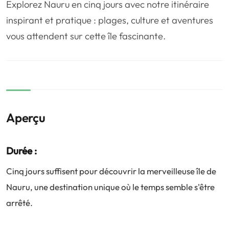
Explorez Nauru en cinq jours avec notre itinéraire
❤️
Voyage de noce
🥾
Randonnées
inspirant et pratique : plages, culture et aventures
🏃‍♂️
Marathon / Trail
💍
Mariage
vous attendent sur cette île fascinante.
🚢
Croisière
🎢
Parc d'attraction
Aperçu
Durée :
Cinq jours suffisent pour découvrir la merveilleuse île de
Nauru, une destination unique où le temps semble s'être
arrêté.