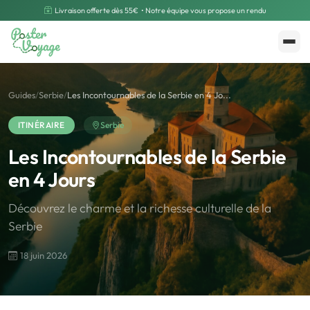
Livraison offerte dès 55€
• Notre équipe vous propose un rendu
Créer mon souvenir
Polarsteps
Guides
/
Serbie
/
Les Incontournables de la Serbie en 4 Jo...
ITINÉRAIRE
Serbie
Les Incontournables de la Serbie
en 4 Jours
Découvrez le charme et la richesse culturelle de la
Serbie
18 juin 2026
🌍
Road Trip et Pays
🌆
Les villes