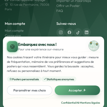
Importer un Polarsteps
10 rue de Penthièvre, 75008
Offrir un Poster
Paris
FAQ
Mon compte
Suivez-nous
Mon compte
Connexion
Créer un compte
Fabriqué en France
Embarquez avec nous !
🍪
Livraison rapide
Pour une expérience
sur-mesure
Paiement sécurisé
Nos cookies tracent votre itinéraire pour mieux vous guider : mesure
de fréquentation, mémoire de vos préférences et suggestions de
posters qui vous ressemblent. Vous gardez la boussole : acceptez,
refusez ou personnalisez à tout moment.
Posters personnalisés
Statistiques anonymes
Mentions Légales
Conditions Générales d'Utilisation et de Vente (CGUV)
Politique de Confidentialité
Français
English
Paramétrer mes choix
Accepter
© Poster Voyage - 2026 - Tous droits réservés. - Marque Française
Confidentialité
·
Mentions légales
déposée