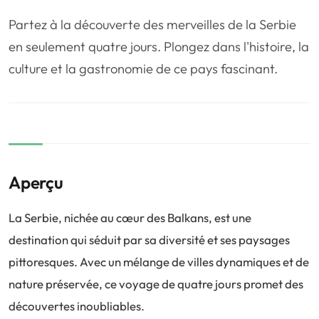
❤️
Voyage de noce
🥾
Randonnées
Partez à la découverte des merveilles de la Serbie
🏃‍♂️
Marathon / Trail
💍
Mariage
en seulement quatre jours. Plongez dans l'histoire, la
culture et la gastronomie de ce pays fascinant.
🚢
Croisière
🎢
Parc d'attraction
Aperçu
La Serbie, nichée au cœur des Balkans, est une
destination qui séduit par sa diversité et ses paysages
pittoresques. Avec un mélange de villes dynamiques et de
nature préservée, ce voyage de quatre jours promet des
découvertes inoubliables.