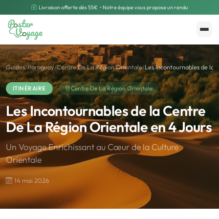
Livraison offerte dès 55€
• Notre équipe vous propose un rendu
Créer mon souvenir
Polarsteps
Guides
/
Paraguay
/
Centre De La Région Orientale
/
Les Incontournables de la 
ITINÉRAIRE
Centre De La Région Orientale
Les Incontournables de la Centre
De La Région Orientale en 4 Jours
Un Voyage Enrichissant au Cœur de la Culture
Orientale
14 mai 2026
🌍
Road Trip et Pays
🌆
Les villes