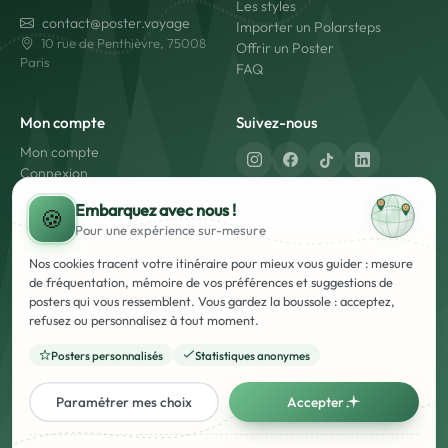
Les styles
contact@poster.voyage
Importer un Polarsteps
10 rue de Penthièvre, 75008
Offrir un Poster
Paris
FAQ
Mon compte
Suivez-nous
Mon compte
Connexion
Créer un compte
Fabriqué en France
Embarquez avec nous !
🍪
Livraison rapide
Pour une expérience
sur-mesure
Paiement sécurisé
Nos cookies tracent votre itinéraire pour mieux vous guider : mesure
de fréquentation, mémoire de vos préférences et suggestions de
posters qui vous ressemblent. Vous gardez la boussole : acceptez,
refusez ou personnalisez à tout moment.
Posters personnalisés
Statistiques anonymes
Mentions Légales
Conditions Générales d'Utilisation et de Vente (CGUV)
Politique de Confidentialité
Français
English
Paramétrer mes choix
Accepter
© Poster Voyage - 2026 - Tous droits réservés. - Marque Française