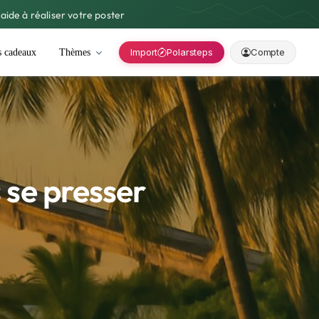
aide à réaliser votre poster
Import
Polarsteps
Compte
s cadeaux
Thèmes
 se presser