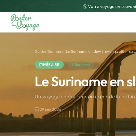
Votre voyage en souveni
Guides
/
Suriname
/
Le Suriname en slow travel : profiter sa..
ITINÉRAIRE
Suriname
Le Suriname en sl
Un voyage en douceur au cœur de la nature 
29 juin 2026