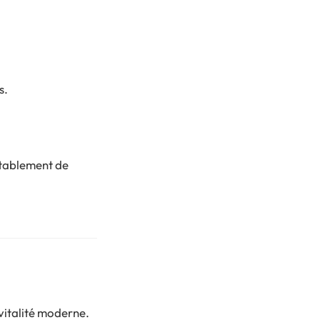
s.
rtablement de
t vitalité moderne.