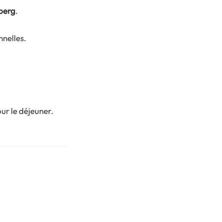
berg
.
nelles.
ur le déjeuner.