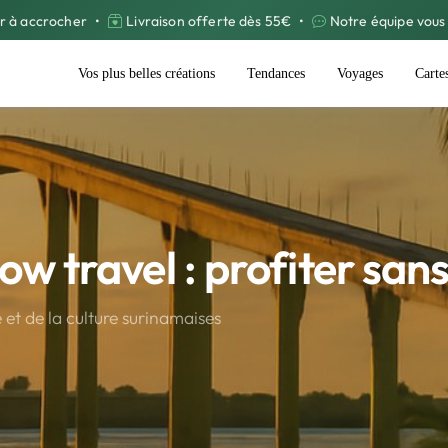
r à accrocher
•
Livraison offerte dès 55€
•
Notre équipe vous 
Vos plus belles créations
Tendances
Voyages
Carte
.
ow travel : profiter sans
et de la culture surinamaises