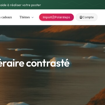
aide à réaliser votre poster
Import
Polarsteps
Compte
s cadeaux
Thèmes
éraire contrasté