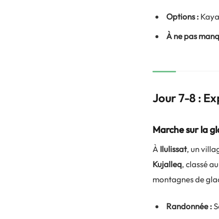
Options :
Kayak
À ne pas manq
Jour 7-8 : Ex
Marche sur la g
À
Ilulissat
, un vil
Kujalleq
, classé a
montagnes de gla
Randonnée :
Se