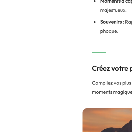
Moments à cap
majestueux.
Souvenirs :
Rap
phoque.
Créez votre 
Compilez vos plus 
moments magiques 