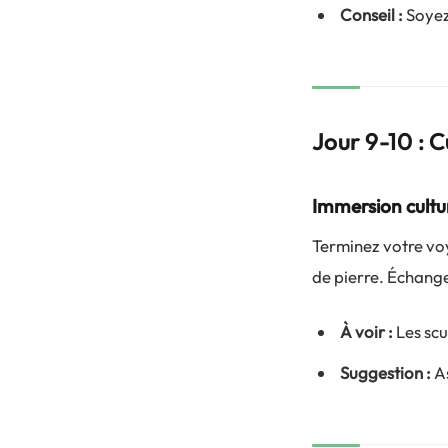
Conseil :
Soyez
Jour 9-10 : C
Immersion cultur
Terminez votre vo
de pierre. Échang
À voir :
Les scu
Suggestion :
As