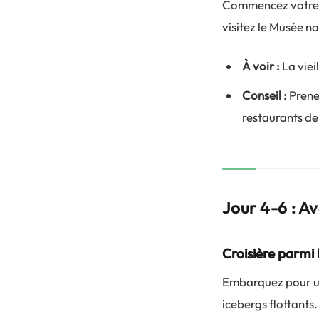
Commencez votre 
visitez le Musée na
À voir :
La vieil
Conseil :
Prene
restaurants de l
Jour 4-6 : A
Croisière parmi 
Embarquez pour un
icebergs flottants.