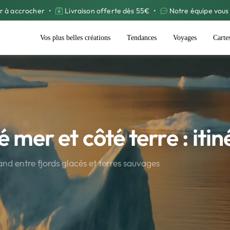
r à accrocher
•
Livraison offerte dès 55€
•
Notre équipe vous 
Vos plus belles créations
Tendances
Voyages
Carte
..
 mer et côté terre : itin
nd entre fjords glacés et terres sauvages