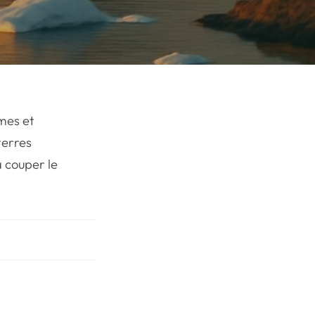
imes et
terres
 couper le