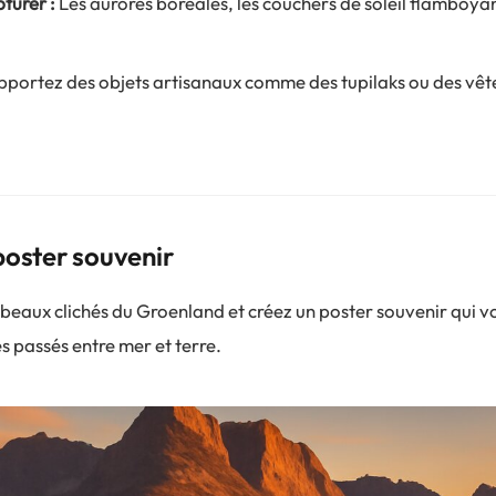
turer :
Les aurores boréales, les couchers de soleil flamboyan
portez des objets artisanaux comme des tupilaks ou des vê
poster souvenir
beaux clichés du Groenland et créez un poster souvenir qui v
passés entre mer et terre.