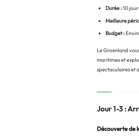
Durée :
10 jour
Meilleure péri
Budget :
Envir
Le Groenland vous
maritimes et explo
spectaculaires et d
Jour 1-3 : Ar
Découverte de l