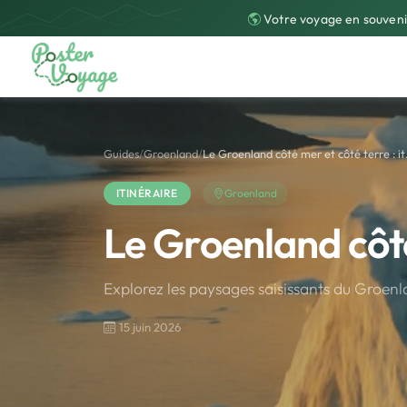
Votre voyage en souveni
Guides
/
Groenland
/
Le Groenland côté mer et côté terre : it.
ITINÉRAIRE
Groenland
Le Groenland côté
Explorez les paysages saisissants du Groenla
15 juin 2026