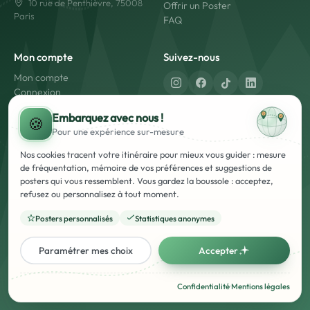
10 rue de Penthièvre, 75008
Offrir un Poster
Paris
FAQ
Mon compte
Suivez-nous
Mon compte
Connexion
Créer un compte
Fabriqué en France
Embarquez avec nous !
🍪
Livraison rapide
Pour une expérience
sur-mesure
Paiement sécurisé
Nos cookies tracent votre itinéraire pour mieux vous guider : mesure
de fréquentation, mémoire de vos préférences et suggestions de
posters qui vous ressemblent. Vous gardez la boussole : acceptez,
refusez ou personnalisez à tout moment.
Posters personnalisés
Statistiques anonymes
Mentions Légales
Conditions Générales d'Utilisation et de Vente (CGUV)
Politique de Confidentialité
Français
English
Paramétrer mes choix
Accepter
© Poster Voyage - 2026 - Tous droits réservés. - Marque Française
Confidentialité
·
Mentions légales
déposée