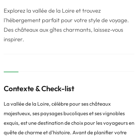
❤️
Voyage de noce
🥾
Randonnées
Explorez la vallée de la Loire et trouvez
🏃‍♂️
Marathon / Trail
💍
Mariage
l'hébergement parfait pour votre style de voyage.
Des châteaux aux gîtes charmants, laissez-vous
🚢
Croisière
🎢
Parc d'attraction
inspirer.
Contexte & Check-list
La vallée de la Loire, célèbre pour ses châteaux
majestueux, ses paysages bucoliques et ses vignobles
exquis, est une destination de choix pour les voyageurs en
quête de charme et d'histoire. Avant de planifier votre