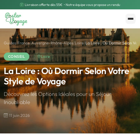
Livraison offerte dès 55€
• Notre équipe vous propose un rendu
Créer mon souvenir
Polarsteps
Guides
/
France
/
Auvergne-Rhône-Alpes
/
Loire
/
La Loire : Où Dormir Selon Votr
CONSEIL
Loire
La Loire : Où Dormir Selon Votre
Style de Voyage
Découvrez les Options Idéales pour un Séjour
Inoubliable
11 juin 2026
🌍
Road Trip et Pays
🌆
Les villes