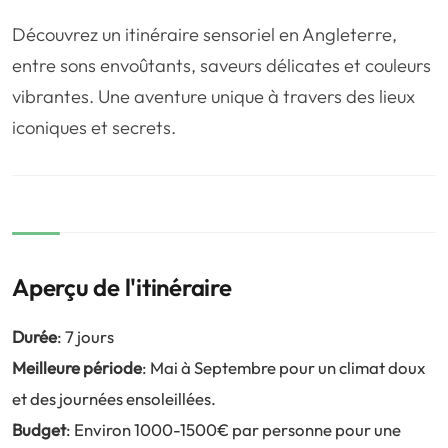
❤️
Voyage de noce
🥾
Randonnées
Découvrez un itinéraire sensoriel en Angleterre,
🏃‍♂️
Marathon / Trail
💍
Mariage
entre sons envoûtants, saveurs délicates et couleurs
vibrantes. Une aventure unique à travers des lieux
🚢
Croisière
🎢
Parc d'attraction
iconiques et secrets.
Aperçu de l'itinéraire
Durée
: 7 jours
Meilleure période
: Mai à Septembre pour un climat doux
et des journées ensoleillées.
Budget
: Environ 1000-1500€ par personne pour une