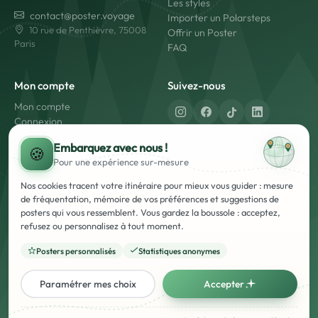
Les styles
contact@poster.voyage
Importer un Polarsteps
10 rue de Penthièvre, 75008
Offrir un Poster
Paris
FAQ
Mon compte
Suivez-nous
Mon compte
Connexion
Créer un compte
Fabriqué en France
Embarquez avec nous !
🍪
Livraison rapide
Pour une expérience
sur-mesure
Paiement sécurisé
Nos cookies tracent votre itinéraire pour mieux vous guider : mesure
de fréquentation, mémoire de vos préférences et suggestions de
posters qui vous ressemblent. Vous gardez la boussole : acceptez,
refusez ou personnalisez à tout moment.
Posters personnalisés
Statistiques anonymes
Mentions Légales
Conditions Générales d'Utilisation et de Vente (CGUV)
Politique de Confidentialité
Français
English
Paramétrer mes choix
Accepter
© Poster Voyage - 2026 - Tous droits réservés. - Marque Française