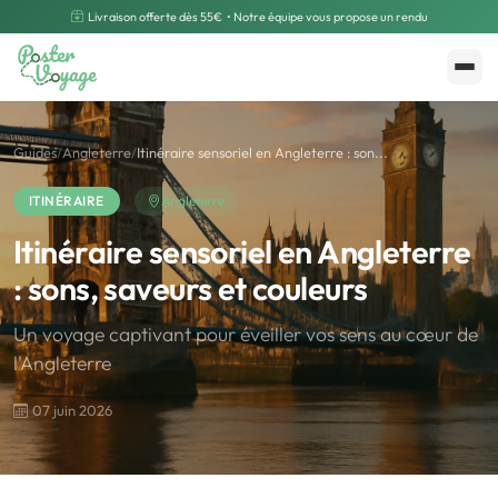
Livraison offerte dès 55€
• Notre équipe vous propose un rendu
Créer mon souvenir
Polarsteps
Guides
/
Angleterre
/
Itinéraire sensoriel en Angleterre : son...
ITINÉRAIRE
Angleterre
Itinéraire sensoriel en Angleterre
: sons, saveurs et couleurs
Un voyage captivant pour éveiller vos sens au cœur de
l'Angleterre
07 juin 2026
🌍
Road Trip et Pays
🌆
Les villes