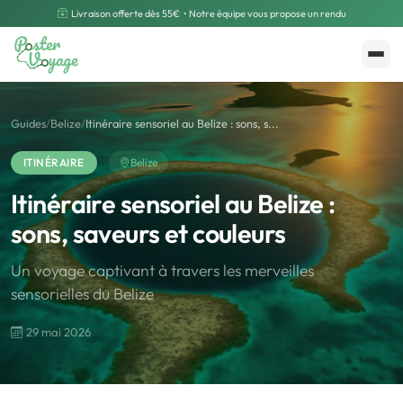
Livraison offerte dès 55€
• Notre équipe vous propose un rendu
Créer mon souvenir
Polarsteps
Guides
/
Belize
/
Itinéraire sensoriel au Belize : sons, s...
ITINÉRAIRE
Belize
Itinéraire sensoriel au Belize :
sons, saveurs et couleurs
Un voyage captivant à travers les merveilles
sensorielles du Belize
29 mai 2026
🌍
Road Trip et Pays
🌆
Les villes