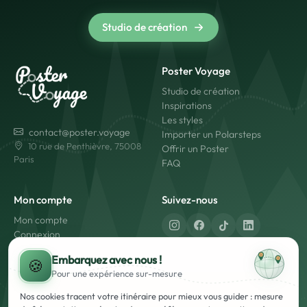
Studio de création
Poster Voyage
Studio de création
Inspirations
Les styles
contact@poster.voyage
Importer un Polarsteps
10 rue de Penthièvre, 75008
Offrir un Poster
Paris
FAQ
Mon compte
Suivez-nous
Mon compte
Connexion
Créer un compte
Fabriqué en France
Embarquez avec nous !
🍪
Livraison rapide
Pour une expérience
sur-mesure
Paiement sécurisé
Nos cookies tracent votre itinéraire pour mieux vous guider : mesure