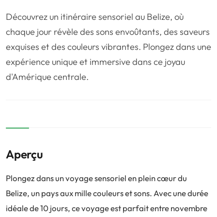
❤️
Voyage de noce
🥾
Randonnées
Découvrez un itinéraire sensoriel au Belize, où
🏃‍♂️
Marathon / Trail
💍
Mariage
chaque jour révèle des sons envoûtants, des saveurs
exquises et des couleurs vibrantes. Plongez dans une
🚢
Croisière
🎢
Parc d'attraction
expérience unique et immersive dans ce joyau
d'Amérique centrale.
Aperçu
Plongez dans un voyage sensoriel en plein cœur du
Belize, un pays aux mille couleurs et sons. Avec une durée
idéale de 10 jours, ce voyage est parfait entre novembre