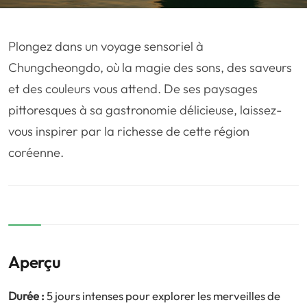
❤️
Voyage de noce
🥾
Randonnées
🏃‍♂️
Marathon / Trail
💍
Mariage
Plongez dans un voyage sensoriel à
🚢
Croisière
🎢
Parc d'attraction
Chungcheongdo, où la magie des sons, des saveurs
et des couleurs vous attend. De ses paysages
pittoresques à sa gastronomie délicieuse, laissez-
vous inspirer par la richesse de cette région
coréenne.
Aperçu
Durée :
5 jours intenses pour explorer les merveilles de