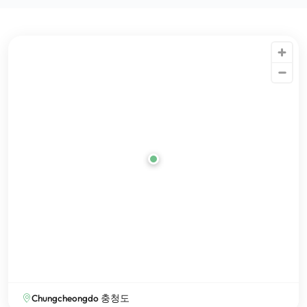
Chungcheongdo 충청도