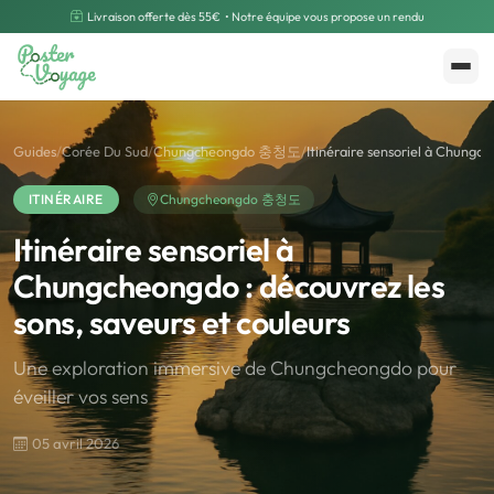
Livraison offerte dès 55€
• Notre équipe vous propose un rendu
Créer mon souvenir
Polarsteps
Guides
/
Corée Du Sud
/
Chungcheongdo 충청도
/
Itinéraire sensoriel à Chungch
ITINÉRAIRE
Chungcheongdo 충청도
Itinéraire sensoriel à
Chungcheongdo : découvrez les
sons, saveurs et couleurs
Une exploration immersive de Chungcheongdo pour
éveiller vos sens
05 avril 2026
🌍
Road Trip et Pays
🌆
Les villes