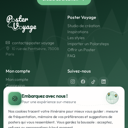
Poster Voyage
Studio de création
Inspirations
Les styles
contact@poster.voyage
Importer un Polarsteps
10 rue de Penthièvre, 75008
Offrir un Poster
Paris
FAQ
Mon compte
Suivez-nous
Mon compte
Connexion
Créer un compte
Fabriqué en France
Embarquez avec nous !
🍪
Livraison rapide
Pour une expérience
sur-mesure
Paiement sécurisé
Nos cookies tracent votre itinéraire pour mieux vous guider : mesure
de fréquentation, mémoire de vos préférences et suggestions de
posters qui vous ressemblent. Vous gardez la boussole : acceptez,
refusez ou personnalisez à tout moment.