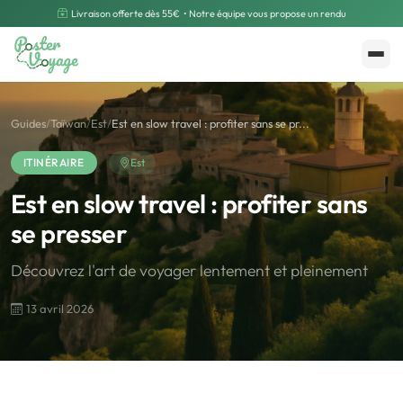
Livraison offerte dès 55€
• Notre équipe vous propose un rendu
Créer mon souvenir
Polarsteps
Guides
/
Taïwan
/
Est
/
Est en slow travel : profiter sans se pr...
ITINÉRAIRE
Est
Est en slow travel : profiter sans
se presser
Découvrez l'art de voyager lentement et pleinement
13 avril 2026
🌍
Road Trip et Pays
🌆
Les villes