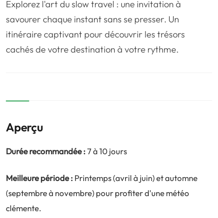
Explorez l'art du slow travel : une invitation à
❤️
Voyage de noce
🥾
Randonnées
savourer chaque instant sans se presser. Un
🏃‍♂️
Marathon / Trail
💍
Mariage
itinéraire captivant pour découvrir les trésors
🚢
Croisière
🎢
Parc d'attraction
cachés de votre destination à votre rythme.
Aperçu
Durée recommandée :
7 à 10 jours
Meilleure période :
Printemps (avril à juin) et automne
(septembre à novembre) pour profiter d'une météo
clémente.