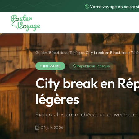
Votre voyage en souveni
Guides
/
République Tchèque
/
City break en République Tchèq
ITINÉRAIRE
République Tchèque
City break en Rép
légères
Explorez l'essence tchèque en un week-en
02 juin 2026