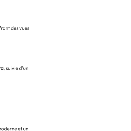
ffrant des vues
va
, suivie d'un
moderne et un