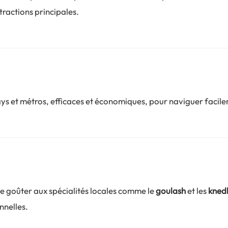
tractions principales.
ays et métros, efficaces et économiques, pour naviguer facilem
 goûter aux spécialités locales comme le
goulash
et les
knedl
nnelles.