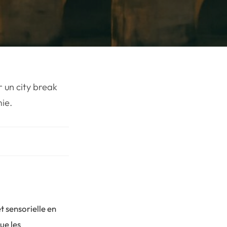
 un city break
ie.
t sensorielle en
ue les