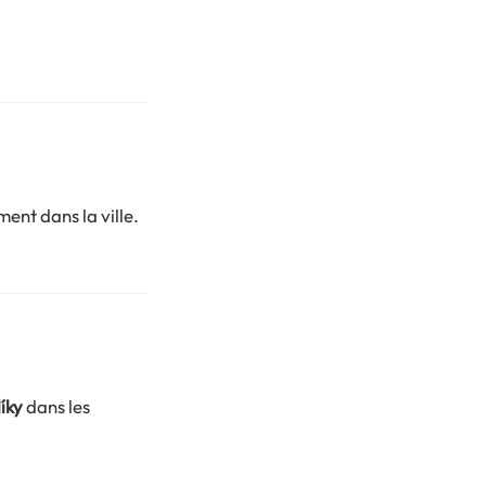
ent dans la ville.
íky
dans les