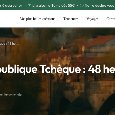
r à accrocher
•
Livraison offerte dès 55€
•
Notre équipe vous 
Vos plus belles créations
Tendances
Voyages
Carte
ue : 48 he...
ublique Tchèque : 48 he
d mémorable