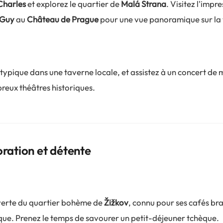
Charles
et explorez le quartier de
Malá Strana
. Visitez l'impr
-Guy
au
Château de Prague
pour une vue panoramique sur la v
typique dans une taverne locale, et assistez à un concert de 
reux théâtres historiques.
oration et détente
verte du quartier bohème de
Žižkov
, connu pour ses cafés bra
ique. Prenez le temps de savourer un petit-déjeuner tchèque.