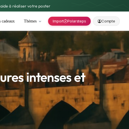
aide à réaliser votre poster
Import
Polarsteps
Compte
s cadeaux
Thèmes
ures intenses et