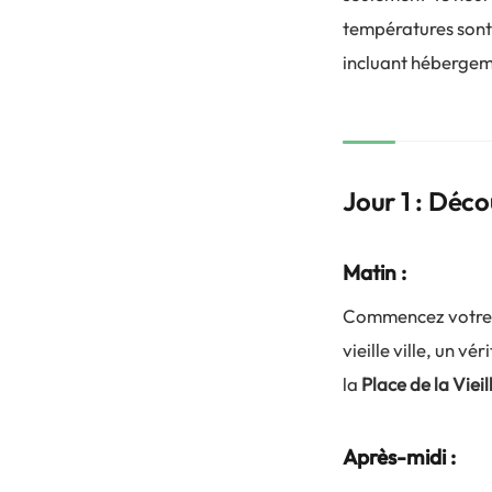
températures sont
incluant hébergeme
Jour 1 : Déc
Matin :
Commencez votre
vieille ville, un v
la
Place de la Vieill
Après-midi :