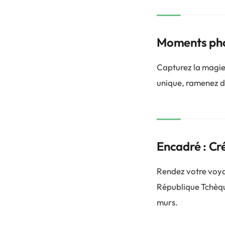
Moments pho
Capturez la magie 
unique, ramenez d
Encadré : Cr
Rendez votre voyag
République Tchèque
murs.