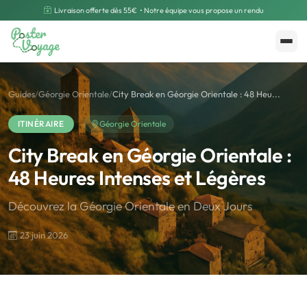
Livraison offerte dès 55€
• Notre équipe vous propose un rendu
Créer mon souvenir
Polarsteps
Guides
/
Géorgie Orientale
/
City Break en Géorgie Orientale : 48 Heu...
ITINÉRAIRE
Géorgie Orientale
City Break en Géorgie Orientale :
48 Heures Intenses et Légères
Découvrez la Géorgie Orientale en Deux Jours
23 juin 2026
🌍
Road Trip et Pays
🌆
Les villes