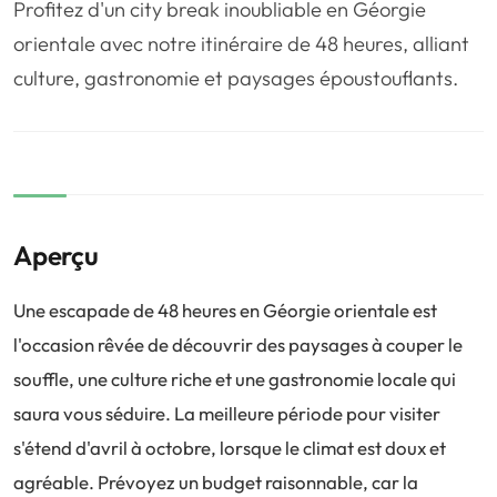
Profitez d'un city break inoubliable en Géorgie
❤️
Voyage de noce
🥾
Randonnées
orientale avec notre itinéraire de 48 heures, alliant
🏃‍♂️
Marathon / Trail
💍
Mariage
culture, gastronomie et paysages époustouflants.
🚢
Croisière
🎢
Parc d'attraction
Aperçu
Une escapade de 48 heures en Géorgie orientale est
l'occasion rêvée de découvrir des paysages à couper le
souffle, une culture riche et une gastronomie locale qui
saura vous séduire. La meilleure période pour visiter
s'étend d'avril à octobre, lorsque le climat est doux et
agréable. Prévoyez un budget raisonnable, car la