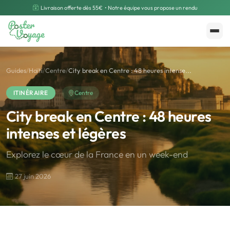
Livraison offerte dès 55€
• Notre équipe vous propose un rendu
Créer mon souvenir
Polarsteps
Guides
/
Haïti
/
Centre
/
City break en Centre : 48 heures intense...
ITINÉRAIRE
Centre
City break en Centre : 48 heures
intenses et légères
Explorez le cœur de la France en un week-end
27 juin 2026
🌍
Road Trip et Pays
🌆
Les villes