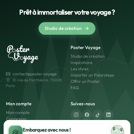
Prêt à immortaliser votre voyage ?
Studio de création
Poster Voyage
Studio de création
Inspirations
Les styles
contact@poster.voyage
Importer un Polarsteps
10 rue de Penthièvre, 75008
Offrir un Poster
Paris
FAQ
Mon compte
Suivez-nous
Mon compte
Connexion
Créer un compte
Fabriqué en France
Embarquez avec nous !
🍪
Livraison rapide