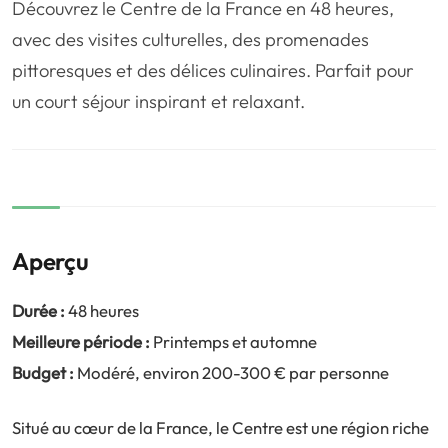
Découvrez le Centre de la France en 48 heures,
❤️
Voyage de noce
🥾
Randonnées
avec des visites culturelles, des promenades
🏃‍♂️
Marathon / Trail
💍
Mariage
pittoresques et des délices culinaires. Parfait pour
🚢
Croisière
🎢
Parc d'attraction
un court séjour inspirant et relaxant.
Aperçu
Durée :
48 heures
Meilleure période :
Printemps et automne
Budget :
Modéré, environ 200-300 € par personne
Situé au cœur de la France, le Centre est une région riche