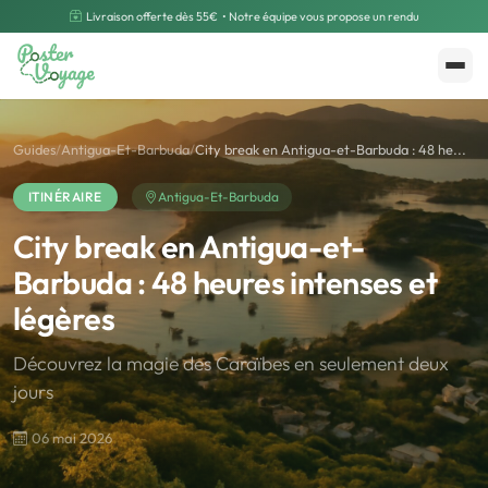
Livraison offerte dès 55€
• Notre équipe vous propose un rendu
Créer mon souvenir
Polarsteps
Guides
/
Antigua-Et-Barbuda
/
City break en Antigua-et-Barbuda : 48 he...
ITINÉRAIRE
Antigua-Et-Barbuda
City break en Antigua-et-
Barbuda : 48 heures intenses et
légères
Découvrez la magie des Caraïbes en seulement deux
jours
06 mai 2026
🌍
Road Trip et Pays
🌆
Les villes