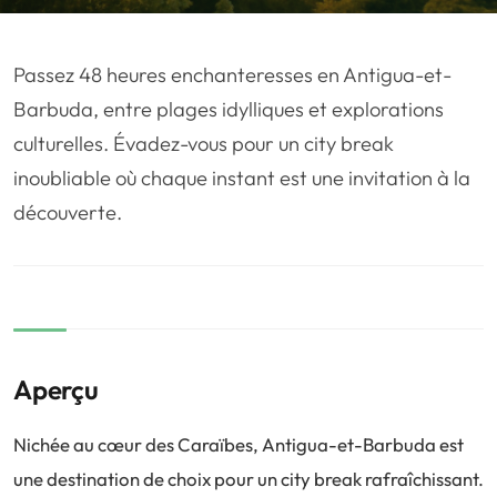
❤️
Voyage de noce
🥾
Randonnées
🏃‍♂️
Marathon / Trail
💍
Mariage
Passez 48 heures enchanteresses en Antigua-et-
🚢
Croisière
🎢
Parc d'attraction
Barbuda, entre plages idylliques et explorations
culturelles. Évadez-vous pour un city break
inoubliable où chaque instant est une invitation à la
découverte.
Aperçu
Nichée au cœur des Caraïbes, Antigua-et-Barbuda est
une destination de choix pour un city break rafraîchissant.