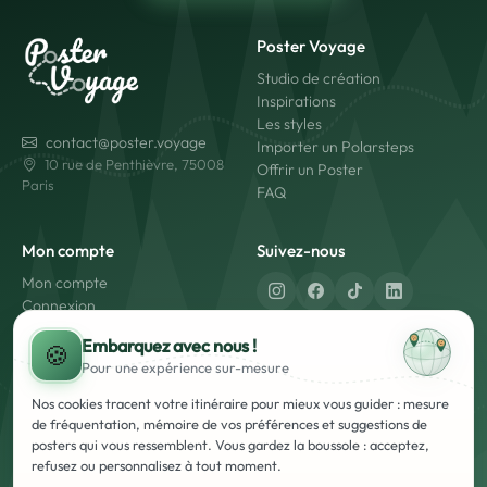
Poster Voyage
Studio de création
Inspirations
Les styles
contact@poster.voyage
Importer un Polarsteps
10 rue de Penthièvre, 75008
Offrir un Poster
Paris
FAQ
Mon compte
Suivez-nous
Mon compte
Connexion
Créer un compte
Fabriqué en France
Embarquez avec nous !
🍪
Livraison rapide
Pour une expérience
sur-mesure
Paiement sécurisé
Nos cookies tracent votre itinéraire pour mieux vous guider : mesure
de fréquentation, mémoire de vos préférences et suggestions de
posters qui vous ressemblent. Vous gardez la boussole : acceptez,
refusez ou personnalisez à tout moment.