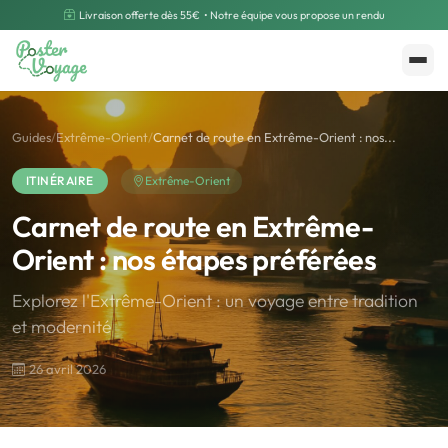
Livraison offerte dès 55€
• Notre équipe vous propose un rendu
Créer mon souvenir
Polarsteps
Guides
/
Extrême-Orient
/
Carnet de route en Extrême-Orient : nos...
ITINÉRAIRE
Extrême-Orient
Carnet de route en Extrême-
Orient : nos étapes préférées
Explorez l'Extrême-Orient : un voyage entre tradition
et modernité
26 avril 2026
🌍
Road Trip et Pays
🌆
Les villes