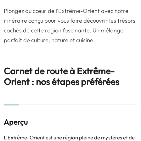
❤️
Voyage de noce
🥾
Randonnées
Plongez au cœur de l'Extrême-Orient avec notre
🏃‍♂️
Marathon / Trail
💍
Mariage
itinéraire conçu pour vous faire découvrir les trésors
cachés de cette région fascinante. Un mélange
🚢
Croisière
🎢
Parc d'attraction
parfait de culture, nature et cuisine.
Carnet de route à Extrême-
Orient : nos étapes préférées
Aperçu
L'Extrême-Orient est une région pleine de mystères et de