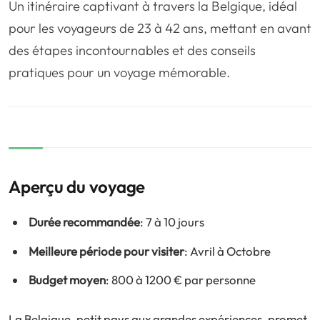
Un itinéraire captivant à travers la Belgique, idéal
❤️
Voyage de noce
🥾
Randonnées
pour les voyageurs de 23 à 42 ans, mettant en avant
🏃‍♂️
Marathon / Trail
💍
Mariage
des étapes incontournables et des conseils
🚢
Croisière
🎢
Parc d'attraction
pratiques pour un voyage mémorable.
Aperçu du voyage
Durée recommandée
: 7 à 10 jours
Meilleure période pour visiter
: Avril à Octobre
Budget moyen
: 800 à 1200 € par personne
La Belgique, petit pays aux grandes expériences, promet