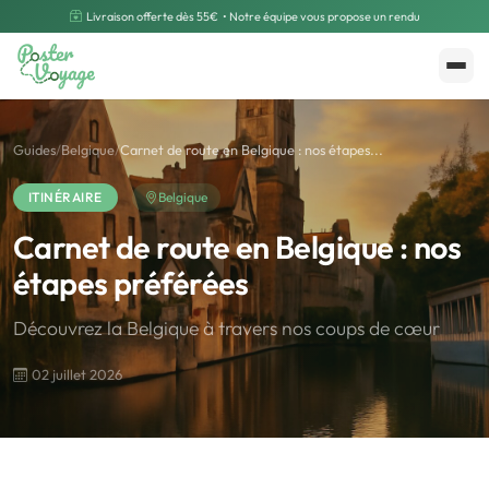
Livraison offerte dès 55€
• Notre équipe vous propose un rendu
Créer mon souvenir
Polarsteps
Guides
/
Belgique
/
Carnet de route en Belgique : nos étapes...
ITINÉRAIRE
Belgique
Carnet de route en Belgique : nos
étapes préférées
Découvrez la Belgique à travers nos coups de cœur
02 juillet 2026
🌍
Road Trip et Pays
🌆
Les villes