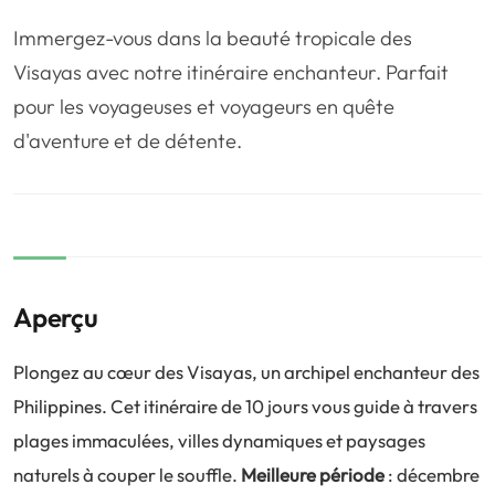
❤️
Voyage de noce
🥾
Randonnées
Immergez-vous dans la beauté tropicale des
🏃‍♂️
Marathon / Trail
💍
Mariage
Visayas avec notre itinéraire enchanteur. Parfait
pour les voyageuses et voyageurs en quête
🚢
Croisière
🎢
Parc d'attraction
d'aventure et de détente.
Aperçu
Plongez au cœur des Visayas, un archipel enchanteur des
Philippines. Cet itinéraire de 10 jours vous guide à travers
plages immaculées, villes dynamiques et paysages
naturels à couper le souffle.
Meilleure période
: décembre