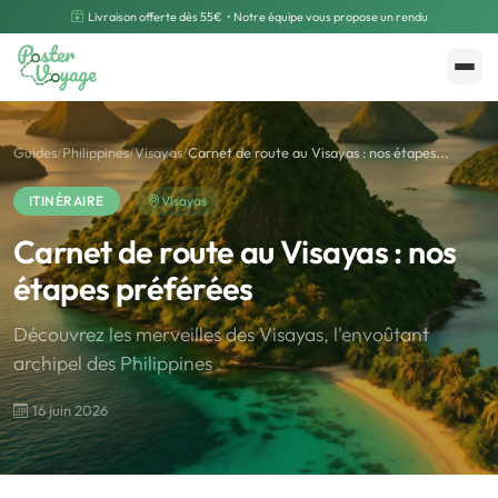
Livraison offerte dès 55€
• Notre équipe vous propose un rendu
Créer mon souvenir
Polarsteps
Guides
/
Philippines
/
Visayas
/
Carnet de route au Visayas : nos étapes...
ITINÉRAIRE
Visayas
Carnet de route au Visayas : nos
étapes préférées
Découvrez les merveilles des Visayas, l'envoûtant
archipel des Philippines
16 juin 2026
🌍
Road Trip et Pays
🌆
Les villes